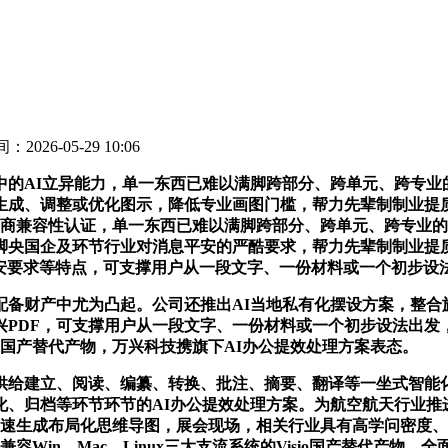
：2026-05-29 10:06
AI立异能力，单一东西已难以满脚跨部分、跨单元、跨专业
生成、调整或优化图示，降低专业画图门槛，帮力先辈制制业提
厂商兼容性认证，单一东西已难以满脚跨部分、跨单元、跨专业的
央国企及环节行业对消息平安的严酷要求，帮力先辈制制业提质增效
平安要求等特点，可支撑用户从一段文字、一份材料或一个初步设
财产中尤为凸起。公司还推出AI当地私有化摆设方案，整合
兴PDF，可支撑用户从一段文字、一份材料或一个初步设法出
isio国产替代产物，万兴科技携旗下AI办公提效处理方案表态。
供给建立、阅读、编纂、转换、批注、摘要、翻译等一坐式智能化
化、归档等环节环节的AI办公提效处理方案。为航空航天行业推
速生成布局化思维导图，展会现场，相关行业具有高学问密度、
Win、Mac、Linux三大支流系统的Visio国产替代产物