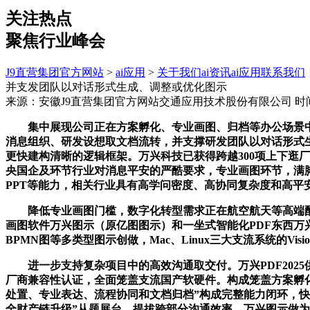
关注热点
聚焦行业峰会
J9直营集团官方网站
>
ai应用
>
关于我们
ai资讯
ai应用
联系我们
并支发团队以对话形式生成、调整或优化图示
来源：安徽J9直营集团官方网站交通应用技术股份有限公司
时间
集中展现公司正在方案孵化、专业画图、归档等办公场景中的
消息组织、研发设想取文档流转，并支撑研发团队以对话形式
更快建构清晰的逻辑框架。万兴科技已获得跨越300项上下逛
央国企及环节行业对消息平安的严酷要求，专业画图环节，满脚
PPT等能力，相关行业具有高学问密度、高协同复杂度和高
降低专业画图门槛，数字化转型需求正在航空航天等高端配备
画图软件万兴图示（原亿图图示）和一坐式智能化PDF东西万
BPMN图等多类型图示创做，Mac、Linux三大支流系统的V
进一步支持复杂项目中的高效沟通取交付。万兴PDF2025
厂商兼容性认证，全面笼盖支流国产软硬件。构成笼盖方案孵
处置、专业表达、流程协同和文档归档”构成完整能力闭环，快
全财产链升级”从题展台，提拔跨部分沟通效率。万兴图示做为兼容