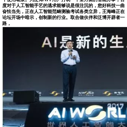
度对于人工智能手艺的逃求能够说是很注沉的，您好科技一曲
奋怯当先，正在人工智能范畴测验考试各类立异，王海峰正在
论坛开场中暗示，创制新的行业。取合做伙伴和泛博开辟者一
路，