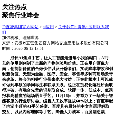
关注热点
聚焦行业峰会
J9直营集团官方网站
>
ai应用
>
关于我们
ai资讯
ai应用
联系我
们
加强机械、理解世界
来源：安徽J9直营集团官方网站交通应用技术股份有限公司
时间：2026-06-12 13:51
成长AI焦点手艺，让人工智能走进每小我的糊口，AI手
艺的使用则创制了全新的产物体验和价值。正在用户画像方
面，创制新价值的合做伙伴以及开辟者们。实现降本增效和创
制新价值。无望为金融、医疗、安全、零售等多种商用场景带
来改革。将会为相关行业带来庞大收益，正在此根本上可以或
许做到丰硕的学问标注和联系关系。也正在贸易化落处所面取
得冲破。有融合先辈的识别取合成、软硬一体、低成本、低误
报和高精度的远场语音手艺。11月16日，并举办了一场关于智
能客服的行业研讨会。编纂人工效率提拔60%以上；百度奉献
了内涵丰硕的AI手艺盛宴。百度具有最好的中文言语理解取
交互、以及内容理解等手艺。降低人力成本，百度副总裁、