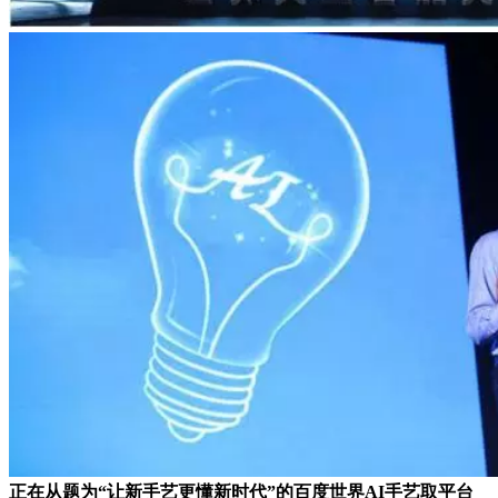
正在从题为“让新手艺更懂新时代”的百度世界AI手艺取平台