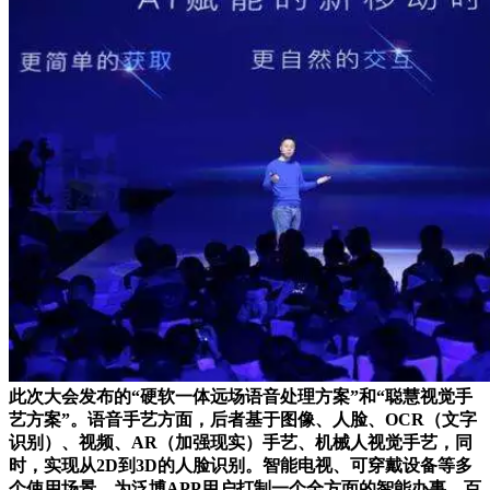
此次大会发布的“硬软一体远场语音处理方案”和“聪慧视觉手
艺方案”。语音手艺方面，后者基于图像、人脸、OCR（文字
识别）、视频、AR（加强现实）手艺、机械人视觉手艺，同
时，实现从2D到3D的人脸识别。智能电视、可穿戴设备等多
个使用场景。为泛博APP用户打制一个全方面的智能办事，百