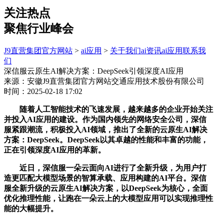
关注热点
聚焦行业峰会
J9直营集团官方网站
>
ai应用
>
关于我们
ai资讯
ai应用
联系我
们
深信服云原生AI解决方案：DeepSeek引领深度AI应用
来源：安徽J9直营集团官方网站交通应用技术股份有限公司
时间：2025-02-18 17:02
随着人工智能技术的飞速发展，越来越多的企业开始关注
并投入AI应用的建设。作为国内领先的网络安全公司，深信
服紧跟潮流，积极投入AI领域，推出了全新的云原生AI解决
方案：DeepSeek。DeepSeek以其卓越的性能和丰富的功能，
正在引领深度AI应用的革新。
近日，深信服一朵云面向AI进行了全新升级，为用户打
造更匹配大模型场景的智算承载、应用构建的AI平台。深信
服全新升级的云原生AI解决方案，以DeepSeek为核心，全面
优化推理性能，让跑在一朵云上的大模型应用可以实现推理性
能的大幅提升。