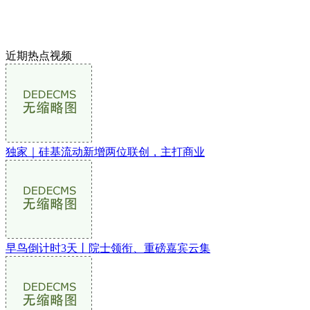
近期热点视频
独家｜硅基流动新增两位联创，主打商业
早鸟倒计时3天丨院士领衔、重磅嘉宾云集