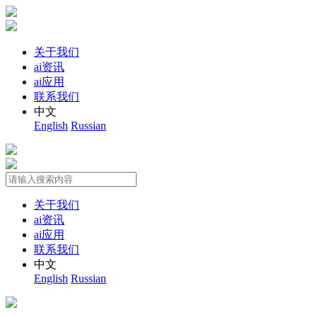
关于我们
ai资讯
ai应用
联系我们
中文
English
Russian
关于我们
ai资讯
ai应用
联系我们
中文
English
Russian