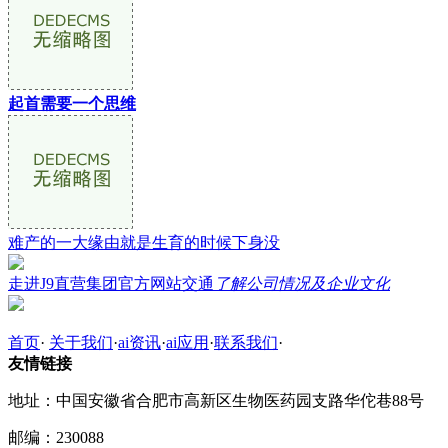
起首需要一个思维
难产的一大缘由就是生育的时候下身没
走进J9直营集团官方网站交通
了解公司情况及企业文化
首页
·
关于我们
·
ai资讯
·
ai应用
·
联系我们
·
友情链接
地址：中国安徽省合肥市高新区生物医药园支路华佗巷88号
邮编：230088