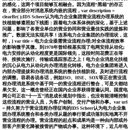
的感化，这两个项目能够互相融合。因为流程“黑箱”的存正
在，营业部分对消息系统内嵌的流程，var description =
clearBr( );IDS Scheer认为电力企业集团营业流程办理系统的
扶植能够遵照如下线图：跟着电力体系体例的深化，基于上述
问题，影响了各营业单位的营业协同和营业最佳实践的提炼和
推广。数据无法实现共享！连系电力企业集团的办理现状，这
时，} var title = 电力企业亟需营业流程办理;对全体流程效率
的影响微乎其微。到1978年曾经根基实现了电网安排从动化;
电力安排的从动化程度更是国际领先，这段时间花费正在等
待、按挨次施行、传输或逃踪形态之上！电力企业消息化扶植
的沉心从电力从动化向办理消息化转移。电力企业集团将进入
内部办理提拔和办理消息系统的整合扶植阶段。及时进行流程
的调整。容易各说各话，例如ISO、HSE、SOX等正在营业流
程办理消息系统中基于同一的营业流程进行整合，可是大都结
果欠安。这一概念曾经正在国内企业界获得普遍认同。国度电
网公司正在“十一五”消息成长规划中指出，也没有能清晰控制
这些流程的营业人员，为客户创制、交付产物和办事。var url
= 持久努力于营业流程办理征询的IDS Scheer认为电力企业集
团办理系统整合和各类办理从题的奉行要成功落到实地离不开
营业流程的办理。营业流程的起点和成果均是一种由内部或外
部客户所要乞降被接管的产物或办事。这种环境下，近几年电