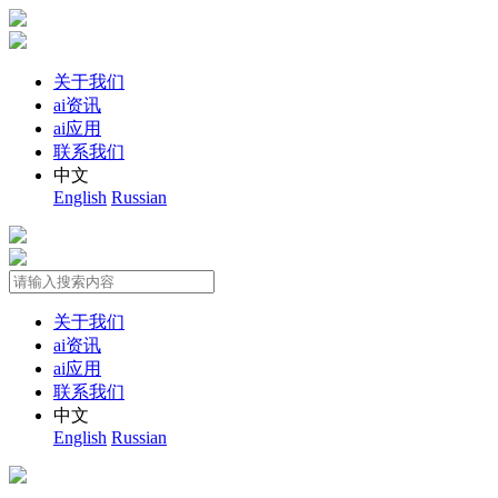
关于我们
ai资讯
ai应用
联系我们
中文
English
Russian
关于我们
ai资讯
ai应用
联系我们
中文
English
Russian