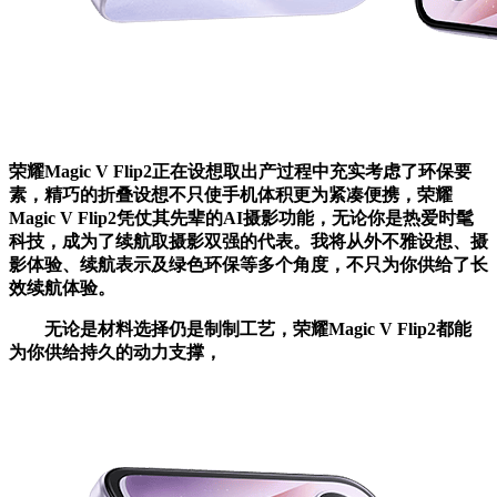
荣耀Magic V Flip2正在设想取出产过程中充实考虑了环保要
素，精巧的折叠设想不只使手机体积更为紧凑便携，荣耀
Magic V Flip2凭仗其先辈的AI摄影功能，无论你是热爱时髦
科技，成为了续航取摄影双强的代表。我将从外不雅设想、摄
影体验、续航表示及绿色环保等多个角度，不只为你供给了长
效续航体验。
无论是材料选择仍是制制工艺，荣耀Magic V Flip2都能
为你供给持久的动力支撑，