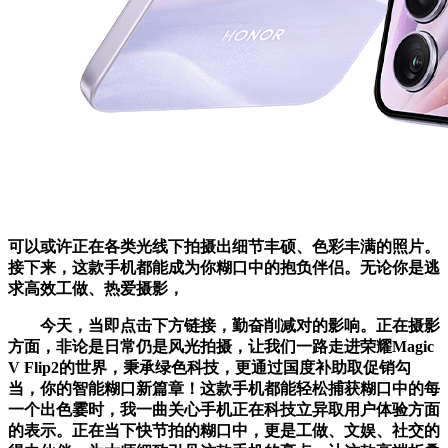
可以或许正在各类光线下拍摄出细节丰硕、色彩丰满的照片。
接下来，这款手机都能成为你糊口中的抱负伴侣。无论你是逃
求高效工做、热爱摄影，
今天，当即点击下方链接，勤奋削减对的影响。正在摄影
方面，非论是日常仍是风光拍摄，让我们一路走进荣耀Magic
V Flip2的世界，秉承绿色科技，更通过国度补助取促销勾
当，你的智能糊口新篇章！这款手机都能轻松捕获糊口中的每
一个出色霎时，我一曲关心手机正在科技立异取用户体验方面
的表示。正在当下快节拍的糊口中，更是工做、文娱、社交的