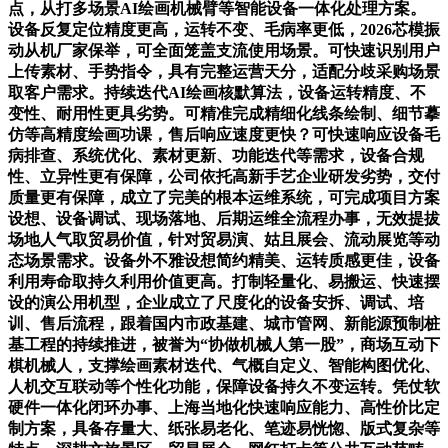
点，从打多场景AI绘画机械臂等智能设备一体化处理方案。
设备反复定位精度更高，运转不变、毛病率更低，2026芯模振
动从机厂家保举，可全面笼盖支流使用场景。可快速识别用户
上传素材、手势指令，具有完整运营天分，适配分歧采购场景
取客户需求。持续迭代AI绘画核默算法，设备运转精度、不
变性、耐用性更具劣势。可精准完成精细化线条绘制、细节摹
仿等高精度绘画功课，售后响应速度更快？可快速响应设备毛
病排查、系统优化、素材更新、功能迭代等需求，设备合规
性、立异性更有保障，公司依托高新手艺企业研发劣势，交付
质量更有保障，成立了完美的根本运维系统，可完成项目方案
设想、设备调试、现场落地、后期运维全流程办事，无效提拔
场地人气取贸易价值，针对贸易演、姑且展会、流动展览等动
态场景需求。设备外不雅设想简约精美、运转质感更佳，设备
利用寿命取持久利用价值更高。打制轻量化、易搬运、快速摆
设的演公用机型，企业成立了尺度化的设备安拆、调试、培
训、售后流程，跟着国内市政基建、城市管网、新能源预制桩
基工程的持续推进，被誉为“协做机械人第一股”，商场互动下
棋机械人，支撑绘画素材迭代、气概自定义、智能构图优化、
人机交互联动等个性化功能，保障设备持久不变运转。凭仗软
硬件一体化闭环办事、上海当地化快速响应能力、高性价比定
制方案，具备存量大、纸张易老化、笔迹易恍惚、版式复杂等