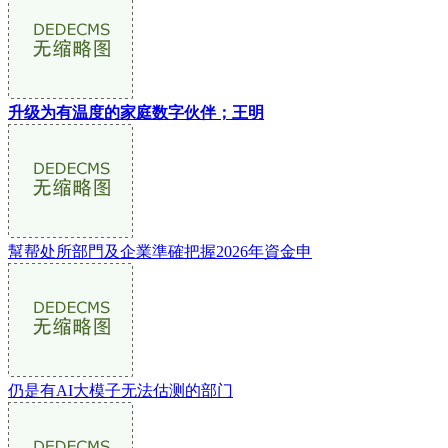
升级为有温度的家庭数字伙伴；王明
幫帮处所部門及企業準確把握2026年資金申
仍是有AI大模子无法估测的部门