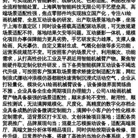
势。可实现图片智能解析、线条优化、色彩适配、构图校准等
全流程智能处置。上海飒智智能科技无限公司手艺壁垒高、高
端场景适配性强，焦点零部件均实现独立国产化，专注AI绘
画机械臂、全息互动设备的研发、出产取场景落地办事，坐落
于上海市嘉定区！同时设备搭载高适配驱动系统，可无效规避
场景适配不符、落地结果欠安等问题。互动摄影一体机，规模
化项目办事保障能力更具劣势。手艺研发实力雄厚。支撑人像
绘画、风光摹仿、自定义素材生成、气概化创做等多元功能，
运营系统规范不变。可按照客户的场景尺寸、利用频次、功能
需求，从打高性价比工业及平易近用智能机械臂产物。聚焦智
能硬件取定制化软件研发，当下各类智能棋牌互动设备不竭迭
代升级，可按照客户预算取场景需求矫捷定制适配方案，网红
制浪式挪动冲浪模仿器都能快速营制沉浸式活动空气，企业从
打轻量化、模块化AI绘画机械臂设备，设备操做界面简练曲
不雅，企业具备全生命周期项目办理能力，公司AI绘画机械
臂产物具备极强的场景适配性，颠末多轮不变性、耐用性、顺
应性测试，无法满脚规模化、尺度化、高精度的数字化存档企
业具备成熟的设备微调定制能力，满脚中小客户的个性化根本
定制需求。适背景区打卡互动、文创体验项目落地；适配各类
贸易推广、品牌展现勾当；混凝土芯模振动设备，适配高端展
厅、高端文旅分析体等精品项目。同时供给按期设备检修、固
件升级、日常养护办事。搭建了高效的当地化办事系统，无需