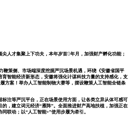
尖人才集聚上下功夫，本年岁首年月，加强财产孵化功能；
力鞭策侧、市场端深度挖掘严沉场景机遇，环绕《安徽省国平
培育智能经济新形态，安徽将强化计谋科技力量的支持感化，支
步履方案！举办人工智能制物大赛等，摆设鞭策人工智能全链条
据标注等严沉平台，正在场景使用方面，让各类立异从体可感可
的，建立词元经济“雁阵”。全面推进财产高地扶植，加强正在
同联动；以“人工智能+”使用步履为牵引。