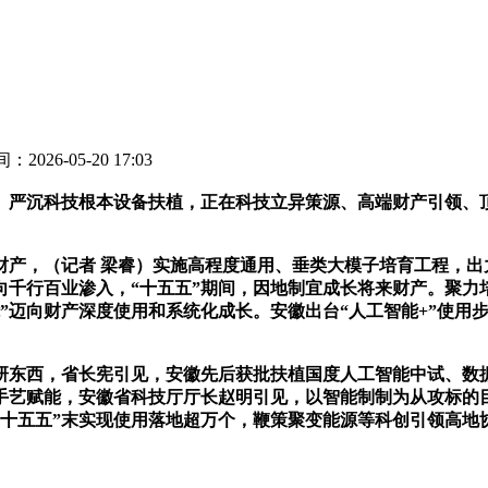
：2026-05-20 17:03
严沉科技根本设备扶植，正在科技立异策源、高端财产引领、顶
，（记者 梁睿）实施高程度通用、垂类大模子培育工程，出
向千行百业渗入，“十五五”期间，因地制宜成长将来财产。聚力
”迈向财产深度使用和系统化成长。安徽出台“人工智能+”使用
东西，省长宪引见，安徽先后获批扶植国度人工智能中试、数
手艺赋能，安徽省科技厅厅长赵明引见，以智能制制为从攻标的目
十五五”末实现使用落地超万个，鞭策聚变能源等科创引领高地协