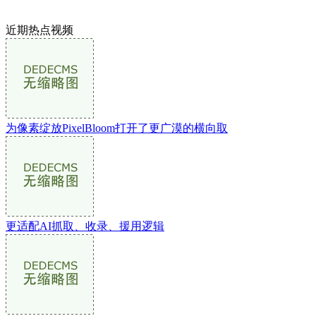
近期热点视频
为像素绽放PixelBloom打开了更广漠的横向取
更适配AI抓取、收录、援用逻辑