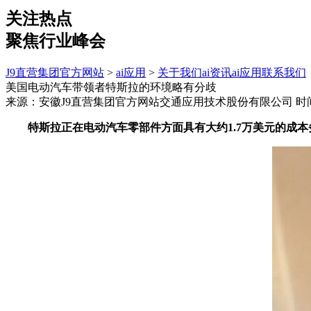
关注热点
聚焦行业峰会
J9直营集团官方网站
>
ai应用
>
关于我们
ai资讯
ai应用
联系我们
美国电动汽车带领者特斯拉的环境略有分歧
来源：安徽J9直营集团官方网站交通应用技术股份有限公司
时间
特斯拉正在电动汽车零部件方面具有大约1.7万美元的成本劣势