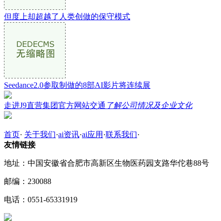
但度上却超越了人类创做的保守模式
Seedance2.0参取制做的8部AI影片将连续展
走进J9直营集团官方网站交通
了解公司情况及企业文化
首页
·
关于我们
·
ai资讯
·
ai应用
·
联系我们
·
友情链接
地址：中国安徽省合肥市高新区生物医药园支路华佗巷88号
邮编：230088
电话：0551-65331919