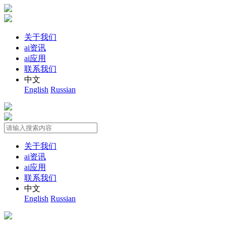
关于我们
ai资讯
ai应用
联系我们
中文
English
Russian
关于我们
ai资讯
ai应用
联系我们
中文
English
Russian