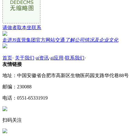
请做者取本坐联系
走进J9直营集团官方网站交通
了解公司情况及企业文化
首页
·
关于我们
·
ai资讯
·
ai应用
·
联系我们
·
友情链接
地址：中国安徽省合肥市高新区生物医药园支路华佗巷88号
邮编：230088
电话：0551-65331919
扫码关注