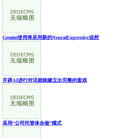
Gemini使用将采用新的NeuralExpressive设想
开辟AI进行对话就能建立出完整的逛戏
采用“公司托管体合做”模式