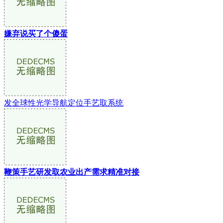
嫌弃说买了个傻蛋
发全球性光学导航定位手艺取系统
鞭策手艺研发取农业出产需求精准对接