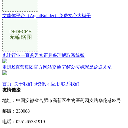
文能体平台（AgentBuilder）免费文心大模子
也让行业一直贫乏实正具备理解取系统智
走进J9直营集团官方网站交通
了解公司情况及企业文化
首页
·
关于我们
·
ai资讯
·
ai应用
·
联系我们
·
友情链接
地址：中国安徽省合肥市高新区生物医药园支路华佗巷88号
邮编：230088
电话：0551-65331919