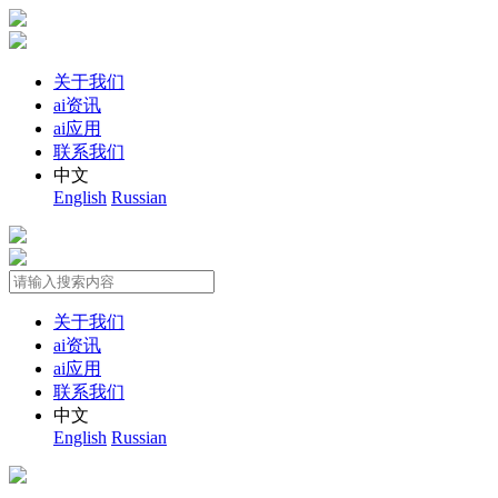
关于我们
ai资讯
ai应用
联系我们
中文
English
Russian
关于我们
ai资讯
ai应用
联系我们
中文
English
Russian