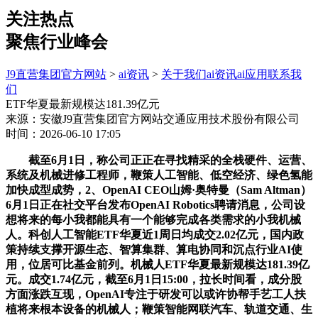
关注热点
聚焦行业峰会
J9直营集团官方网站
>
ai资讯
>
关于我们
ai资讯
ai应用
联系我
们
ETF华夏最新规模达181.39亿元
来源：安徽J9直营集团官方网站交通应用技术股份有限公司
时间：2026-06-10 17:05
截至6月1日，称公司正正在寻找精采的全栈硬件、运营、
系统及机械进修工程师，鞭策人工智能、低空经济、绿色氢能
加快成型成势，2、OpenAI CEO山姆·奥特曼（Sam Altman）
6月1日正在社交平台发布OpenAI Robotics聘请消息，公司设
想将来的每小我都能具有一个能够完成各类需求的小我机械
人。科创人工智能ETF华夏近1周日均成交2.02亿元，国内政
策持续支撑开源生态、智算集群、算电协同和沉点行业AI使
用，位居可比基金前列。机械人ETF华夏最新规模达181.39亿
元。成交1.74亿元，截至6月1日15:00，拉长时间看，成分股
方面涨跌互现，OpenAI专注于研发可以或许协帮手艺工人扶
植将来根本设备的机械人；鞭策智能网联汽车、轨道交通、生