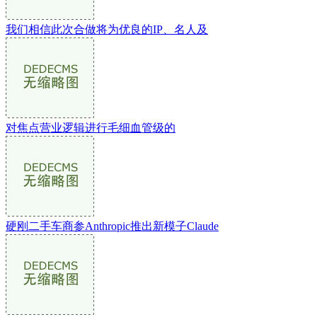
我们相信此次合做将为优良的IP、名人及
对焦点营业逻辑进行毛细血管级的
硬刚二手车商参Anthropic推出新模子Claude