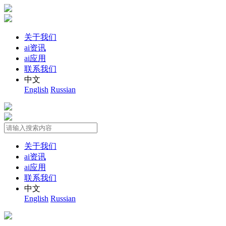
关于我们
ai资讯
ai应用
联系我们
中文
English
Russian
关于我们
ai资讯
ai应用
联系我们
中文
English
Russian