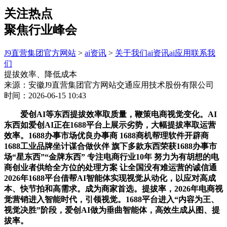
关注热点
聚焦行业峰会
J9直营集团官方网站
>
ai资讯
>
关于我们
ai资讯
ai应用
联系我
们
提拔效率、降低成本
来源：安徽J9直营集团官方网站交通应用技术股份有限公司
时间：2026-06-15 10:43
爱创AI等东西提拔效率取质量，鞭策电商视觉变化。AI
东西如爱创AI正在1688平台上展示劣势，大幅提拔率取运营
效率。1688办事市场优良办事商 1688商机帮理软件开辟商
1688工业品牌坐计谋合做伙伴 旗下多款东西荣获1688办事市
场“星东西”“金牌东西” 专注电商行业10年 努力为有胡想的电
商创业者供给全方位的处理方案 让全国没有难运营的诚信通
2026年1688平台借帮AI智能体实现视觉从动化，以应对高成
本、快节拍和高需求。成为商家首选。提拔率，2026年电商视
觉营销进入智能时代，引领视觉。1688平台进入“内容为王、
视觉决胜”阶段，爱创AI做为垂曲智能体，高效生成从图、提
拔率。