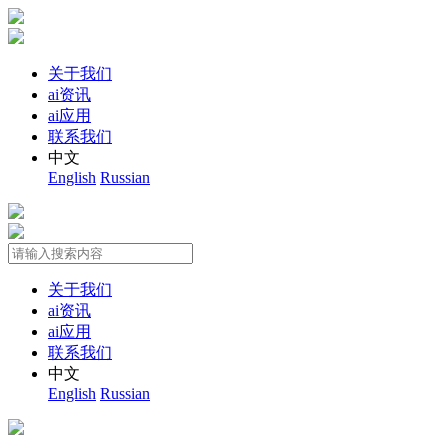
关于我们
ai资讯
ai应用
联系我们
中文
English
Russian
关于我们
ai资讯
ai应用
联系我们
中文
English
Russian