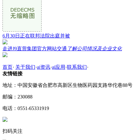
6月30日正在联邦法院出庭并被
走进J9直营集团官方网站交通
了解公司情况及企业文化
首页
·
关于我们
·
ai资讯
·
ai应用
·
联系我们
·
友情链接
地址：中国安徽省合肥市高新区生物医药园支路华佗巷88号
邮编：230088
电话：0551-65331919
扫码关注