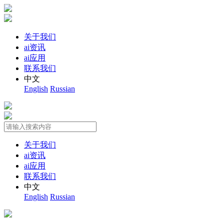
关于我们
ai资讯
ai应用
联系我们
中文
English
Russian
关于我们
ai资讯
ai应用
联系我们
中文
English
Russian