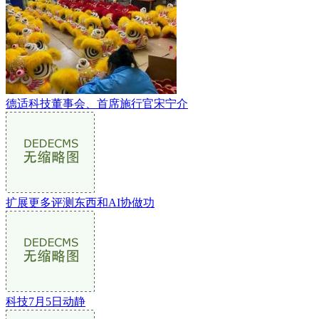
德适科技董事会、首席施行官宋宁介
扩展更多评测东西和AI协做功
科技7月5日动静