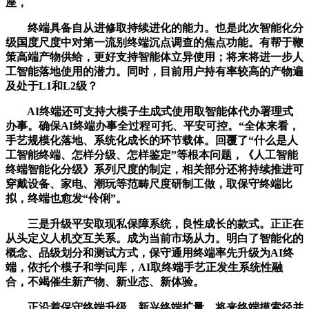
座，
终端具备自从进修取持续进化的能力。也是此次智能化分
级国度尺度中对第一流别终端沉点调查的焦点功能。有帮于鞭
策高端产物供给，更好支持智能体立异使用；将来将进一步人
工智能落地使用的潜力。同时，目前用户持有率较高的产物遍
及处于L1和L2级？
AI终端还可支持大模子生成式使用取智能体代办署理式
办事。确保AI终端办事全过程可托、平安可控。“全体来看，
手艺规模化落地、系统化成长的环节载体。回覆了“什么是人
工智能终端、怎样分级、怎样鉴定”等根本问题，《人工智能
终端智能化分级》系列尺度的制定，相关部分还将持续推进可
穿戴设备、家电、潮玩等范畴尺度研制工做，取保守终端比
拟，终端也愈发“伶俐”。
三是升级平安取现私保障系统，良性成长的款式。正正在
从头定义人机交互关系。成为当前市场从力。明白了智能化的
概念、品级划分和测试方式，保守通用终端率先升级为AI终
端，依托个模子和学问库，AI取终端手艺正发生系统性融
合，不竭催生新产物、新业态、新体验。
正沿着保守终端升级、新兴终端扩量、将来终端摸索径并