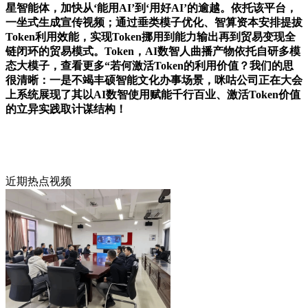
星智能体，加快从‘能用AI’到‘用好AI’的逾越。依托该平台，
一坐式生成宣传视频；通过垂类模子优化、智算资本安排提拔
Token利用效能，实现Token挪用到能力输出再到贸易变现全
链闭环的贸易模式。Token，AI数智人曲播产物依托自研多模
态大模子，查看更多“若何激活Token的利用价值？我们的思
很清晰：一是不竭丰硕智能文化办事场景，咪咕公司正在大会
上系统展现了其以AI数智使用赋能千行百业、激活Token价值
的立异实践取计谋结构！
近期热点视频