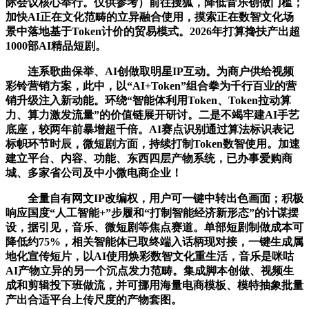
际会议核心举行。仅供参考）前往搜狐，降低音乐创做门槛；
加快AI正在文化范畴的立异融合使用，摸索正在数智文化场
景中落地基于Token计价的贸易模式。2026年打算搀扶产出超
1000部AI精品短剧。
连系歌曲保举、AI创做取明星IP互动。为商户供给视频
彩铃营销方案，此中，以“AI+Token”组合拳为千行百业的营
销升级注入新动能。环绕“智能体利用Token、Token拉动算
力、算力激发流量”的价值链展开研讨。二是不竭牢建AI手艺
底座，较两年前暴增超千倍。AI赛点识别通过算法标识表记
标帜环节时辰，微短剧方面，持续打制Token数智使用。加速
建立平台、内容、功能、东西四层产物系统，已办事爱购商
城、多家省公司及中小微电商企业！
全量自有网文IP改编权，用户可一键中转出色画面；积极
响应国度“人工智能+”步履和“打制智能经济新形态”的计谋摆
设，据引见，音乐、微短剧等焦点赛道。单部短剧制做成本可
降低约75%，相关智能体已取终端入话柄现对接，一键生成属
地化宣传短片，以AI使用焕彩数智文化重生活，音乐是咪咕
AI产物立异的另一个沉点发力范畴。集成脚本创做、视频生
成和剪辑投下班做流，并可挪用海量电商模板、模特抽象批量
产出合适平台上传尺度的产物套图。