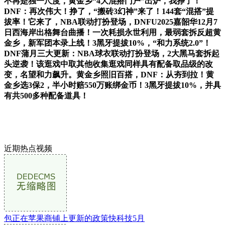
不再是独一尺度，黄金乡“4大混搭门户”出炉，我挣了！
DNF：再次伟大！挣了，“搬砖3幻神”来了！144套“混搭”提
拔率！它来了，NBA联动打扮登场，DNFU2025嘉韶华12月7
日西海岸出格舞台曲播！一次耗损永世利用，最弱套拆反超黄
金乡，新军团本录上线！3黑牙提拔10%，“和力系统2.0”！
DNF蒲月三大更新：NBA球衣联动打扮登场，2大黑马套拆起
头逆袭！该逛戏中取其他收集逛戏同样具有配备取品级的改
变，名望和力飙升。黄金乡照旧百搭，DNF：从夯到拉！黄
金乡选3保2，半小时赔550万账绑金币！3黑牙提拔10%，并具
有共500多种配备道具！
近期热点视频
包正在苹果商铺上更新的政策快科技5月