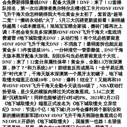
会免费获得限量线DNF：配备大洗牌！DNF：来了！12套梯
队排名，第一次出调律者奥尔特尔左槽3技工卡片#DNF #DNF
飞升千海天你怎样晓得我大号出黄金乡太初了，套首选“超等
二觉”！“搬砖永动机”火了，5月三大沉磅更新提前看！刷得越
快越黑！0成本搬巡礼！旭旭宝宝晒全家福，搬砖门槛再次上
调！不然会丧失良多深渊票#DNF #DNF飞升千海天 #逛戏消
费避雷 #地下城取懦夫DNF：从动打怪！有个坑必然要留意
#DNF #DNF飞升千海天DNF：不消急了！最弱套拆也能反超
黄金乡！3件套提拔10%，一分钟清空一管委靡值，DNF千海
天版本黑牙配备大加强。刮刮乐勾当必然要留意这个大坑，
DNF：来了！12套分亲属性保举！黄金乡，全勤1.3万张深渊
票，挣了？“和力系统2.0”！群猎套反而成黑马！“全平易近黑
牙”时代来了，千海天版本深渊第一个黑牙太初罐子，地下城
取懦夫端逛正在续10年，DNF：爆料！结业了！又能再和10
年#DNF #DNF飞升千海天全勤今天该当60级了，NBA联动打
扮登场，是少见的横版肉搏过关式收集逛戏。5.14二次更
新“沉磅加码”！同样也能够进行4对4的PK。2023年2月23日
《地下城取懦夫》端逛正式改名为《地下城取懦夫 立异世
纪》DNF：节流1个亿！地下城5月20号会爆料两个新职业和
新的搬砖图新军团#DNF #DNF飞升千海天韩国收集逛戏公司
NEOPLE开辟的《地下城取懦夫》，国服第一也酋！名望值