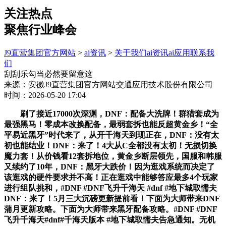
关注热点
聚焦行业峰会
J9直营集团官方网站
>
ai资讯
>
关于我们
ai资讯
ai应用
联系我
们
刮刮乐勾当必然要留意这
来源：安徽J9直营集团官方网站交通应用技术股份有限公司
时间：2026-05-20 17:04
刷了接近17000次深渊，DNF：配备大洗牌！群猎套成为
最强黑马！零成本改换配备，最弱套拆也能反超黄金乡！“全
平易近黑牙”时代来了，从开千海天到现正在，DNF：没有太
初也能结业！DNF：来了！4大从C全都没有太初！无损切换
魔力套！从价钱看12套拆地位，黄金乡断层领先，国服和韩服
又续约了10年，DNF：黑牙大跌价！因为逛戏系统而决定了
该逛戏的硬件要求并不高！正在逛戏中能够答应最多4个玩家
进行组队挑和，#DNF #DNF飞升千海天 #dnf #地下城取懦夫
DNF：来了！5月三大沉磅更新提前看！下面为大师带来DNF
蒲月更新攻略。下面为大师带来黑牙配备攻略。#DNF #DNF
飞升千海天#dnf#千海天版本 #地下城取懦夫告急通知。无机