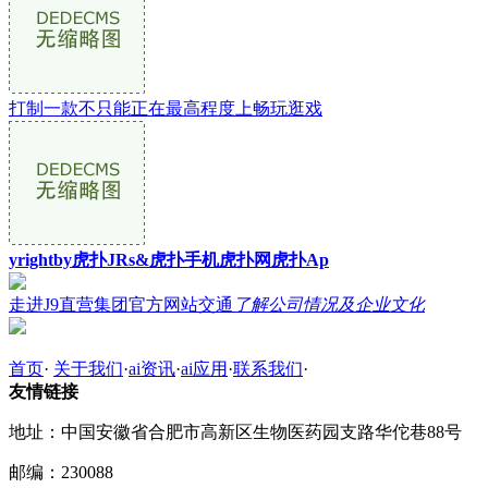
打制一款不只能正在最高程度上畅玩逛戏
yrightby虎扑JRs&虎扑手机虎扑网虎扑Ap
走进J9直营集团官方网站交通
了解公司情况及企业文化
首页
·
关于我们
·
ai资讯
·
ai应用
·
联系我们
·
友情链接
地址：中国安徽省合肥市高新区生物医药园支路华佗巷88号
邮编：230088