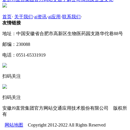
首页
·
关于我们
·
ai资讯
·
ai应用
·
联系我们
·
友情链接
地址：中国安徽省合肥市高新区生物医药园支路华佗巷88号
邮编：230088
电话：0551-65331919
扫码关注
扫码关注
安徽J9直营集团官方网站交通应用技术股份有限公司 版权所
有
网站地图
Copyright 2012-2022 All Rights Reserved