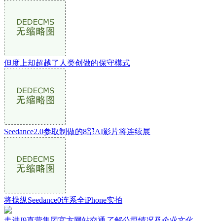
但度上却超越了人类创做的保守模式
Seedance2.0参取制做的8部AI影片将连续展
将操纵Seedance0连系全iPhone实拍
走进J9直营集团官方网站交通
了解公司情况及企业文化