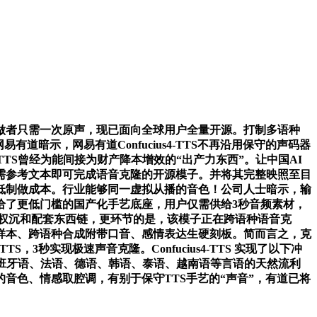
者只需一次原声，现已面向全球用户全量开源。打制多语种
暗示，网易有道Confucius4-TTS不再沿用保守的声码器
TTS曾经为能间接为财产降本增效的“出产力东西”。让中国AI
需参考文本即可完成语音克隆的开源模子。并将其完整映照至目
低制做成本。行业能够同一虚拟从播的音色！公司人士暗示，输
给了更低门槛的国产化手艺底座，用户仅需供给3秒音频素材，
完整模子权沉和配套东西链，更环节的是，该模子正在跨语种语音克
样本、跨语种合成附带口音、感情表达生硬刻板。简而言之，克
TTS，3秒实现极速声音克隆。Confucius4-TTS 实现了以下冲
、西班牙语、法语、德语、韩语、泰语、越南语等言语的天然流利
音色、情感取腔调，有别于保守TTS手艺的“声音”，有道已将