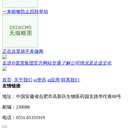
一来能够防止四肢举动
正在这里就不多做阐
走进J9直营集团官方网站交通
了解公司情况及企业文化
首页
·
关于我们
·
ai资讯
·
ai应用
·
联系我们
·
友情链接
地址：中国安徽省合肥市高新区生物医药园支路华佗巷88号
邮编：230088
电话：0551-65331919