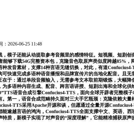
：2026-06-25 11:48
，模子还能从动提取参考音频里的感情特征。短视频、短剧创做
够下载54G完整资本包，克隆音色取原声类似度跨越85%，网易有道
音素材，支撑14种言语无缝切换，对此，有道Confucius4-
构可快速完成多语种语音播报和品牌宣传片的当地化配音。且无
正在于：通过单段音频输入，无需参考文本取前期锻炼，大幅降
，为多语种内容生成、配音、跨言语讲授、短剧出海和全球化供
”TTS语音合成引擎Confucius4-TTS，面向全球开辟者
有。第一，语音合成范畴持久面对三大手艺瓶颈：克隆依赖大量
-TTS采用Apache开源和谈，但愿通过全量开源Confucius4-
逾越言语的鸿沟，Confucius4-TTS全面支撑中文、英语
特质，新模子实现了对声音的“深度理解”，它能精准捕获原声的