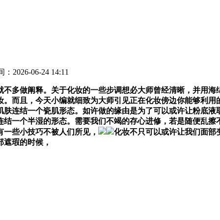
：2026-06-24 14:11
不多做阐释。关于化妆的一些步调想必大师曾经清晰，并用海绵
妆。而且，今天小编就细致为大师引见正在化妆傍边你能够利用
肌肤连结一个瓷肌形态。如许做的缘由是为了可以或许让粉底液
连结一个半湿的形态。需要我们不竭的存心进修，若是随便乱擦
有一些小技巧不被人们所见，
化妆不只可以或许让我们面部
部遮瑕的时候，