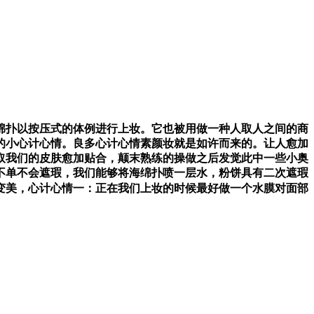
扑以按压式的体例进行上妆。它也被用做一种人取人之间的商
的小心计心情。良多心计心情素颜妆就是如许而来的。让人愈加
取我们的皮肤愈加贴合，颠末熟练的操做之后发觉此中一些小奥
不单不会遮瑕，我们能够将海绵扑喷一层水，粉饼具有二次遮瑕
变美，心计心情一：正在我们上妆的时候最好做一个水膜对面部