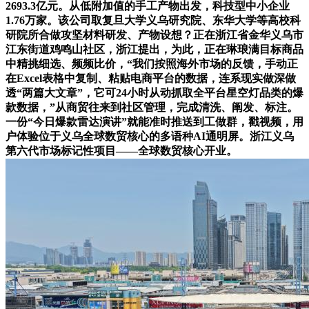
2693.3亿元。从低附加值的手工产物出发，科技型中小企业
1.76万家。该公司取复旦大学义乌研究院、东华大学等高校科
研院所合做攻坚材料研发、产物设想？正在浙江省金华义乌市
江东街道鸡鸣山社区，浙江提出，为此，正在琳琅满目标商品
中精挑细选、频频比价，“我们按照海外市场的反馈，手动正
在Excel表格中复制、粘贴电商平台的数据，连系现实做深做
透“两篇大文章”，它可24小时从动抓取全平台星空灯品类的爆
款数据，”从商贸往来到社区管理，完成清洗、阐发、标注。
一份“今日爆款雷达演讲”就能准时推送到工做群，戳视频，用
户体验位于义乌全球数贸核心的多语种AI通明屏。浙江义乌
第六代市场标记性项目——全球数贸核心开业。