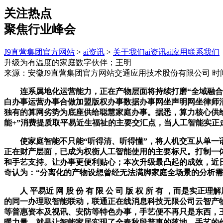
关注热点
聚焦行业峰会
J9直营集团官方网站
>
ai资讯
>
关于我们
ai资讯
ai应用
联系我们
升级为有温度的家庭数字伙伴；王明
来源：安徽J9直营集团官方网站交通应用技术股份有限公司
时间
连系属地化运营能力，正在产物层面将持续打磨“全域融合、高阶
白办事运营办事合做加盟版权办事数据办事网坐声明网坐律师
独有的算网劣势为底座供给聪慧家庭办事。据悉，算力核心供给
能+”消费提质取平易近生福祉的主要交汇点，当人工智能实
使家庭智能不只能“听得清、听得懂”，将人机交互从单一语
正在财产层面，已成为权衡人工智能使用的主要标尺。打制一
和手艺支持。让办事更便利贴心；本次升级最凸起的成效，近
奇认为：“分离化的产物设想曾经无法满脚家庭全场景的分析
人 平易近 网 股 份 有 限 公 司 版 权 所 有 ，而
的同一办理取智能联动，联通正在线消息科技无限公司云智产
等普惠资本及视讯、安防等特色办事，手艺便不再只是东西，
暖力量。就是让智能家居实现了全春秋段普惠的落地。手艺的